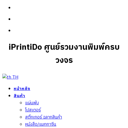
iPrintiDo ศูนย์รวมงานพิมพ์ครบ
วงจร
TH
หน้าหลัก
สินค้า
แผ่นพับ
โปสเตอร์
สติ้กเกอร์ ฉลากสินค้า
หนังสือ/แมกกาซีน