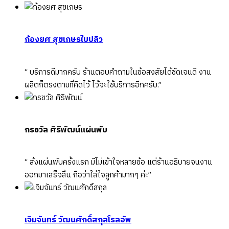
ก้องยศ สุขเกษร
ใบปลิว
“ บริการดีมากครับ ร้านตอบคำถามในข้อสงสัยได้ชัดเจนดี งาน
ผลิตก็ตรงตามที่คิดไว้ ไว้จะใช้บริการอีกครับ.”
กรชวัล ศิริพัฒน์
แผ่นพับ
“ สั่งแผ่นพับครั้งแรก มีไม่เข้าใจหลายข้อ แต่ร้านอธิบายจนงาน
ออกมาเสร็จสิ้น ถือว่าใส่ใจลูกค้ามากๆ ค่ะ”
เจิมจันทร์ วัฒนศักดิ์สกุล
โรลอัพ